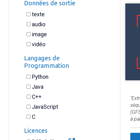
Données de sortie
texte
audio
image
vidéo
Langages de
Programmation
Python
Java
C++
"Ext
séqu
JavaScript
(GFS
C
à par
Licences