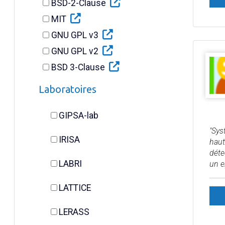
BSD-2-Clause
MIT
GNU GPL v3
GNU GPL v2
BSD 3-Clause
Laboratoires
GIPSA-lab
"Sys
IRISA
haut
déte
LABRI
un e
LATTICE
LERASS