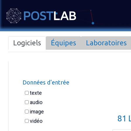
Logiciels
Équipes
Laboratoires
Données d'entrée
texte
audio
image
81 
vidéo