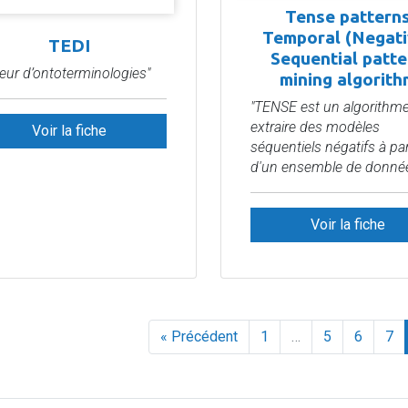
Tense pattern
Temporal (Negati
TEDI
Sequential patte
teur d’ontoterminologies"
mining algorith
"TENSE est un algorithm
extraire des modèles
Voir la fiche
séquentiels négatifs à par
d'un ensemble de données
Voir la fiche
« Précédent
1
…
5
6
7