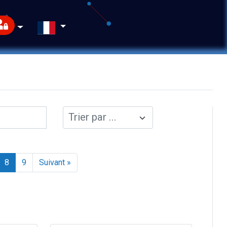
8
9
Suivant »