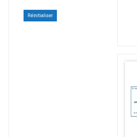
LIA
Réinitialiser
LIASD
LIG
LIMSI
LIRIS
LIRMM
LIS
LISN
LISTIC