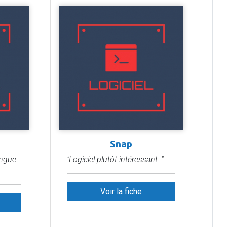
Snap
angue
"Logiciel plutôt intéressant.."
Voir la fiche