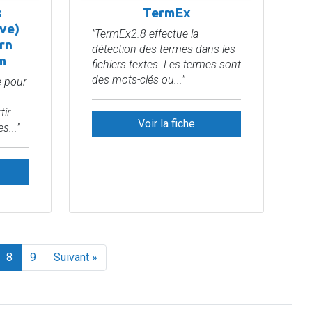
s
TermEx
ve)
"TermEx2.8 effectue la
rn
détection des termes dans les
m
fichiers textes. Les termes sont
des mots-clés ou..."
e pour
tir
Voir la fiche
..."
8
9
Suivant »