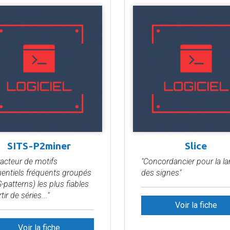
SITS-P2miner
Slice
racteur de motifs
"Concordancier pour la l
entiels fréquents groupés
des signes"
-patterns) les plus fiables
tir de séries..."
Voir la fiche
Voir la fiche