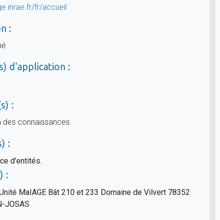
e.inrae.fr/fr/accueil
n :
né
) d'application :
s) :
n des connaissances.
) :
e d'entités.
 :
Unité MaIAGE Bât 210 et 233 Domaine de Vilvert 78352
N-JOSAS