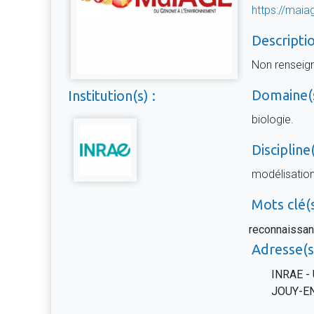
https://maiag
Descriptio
Non renseig
Domaine(s
Institution(s) :
biologie.
Discipline(
modélisatio
Mots clé(s
reconnaissanc
Adresse(s)
INRAE - 
JOUY-E