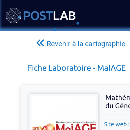
Revenir à la cartographie
Fiche Laboratoire - MaIAGE
Mathéma
du Gén
Site web :