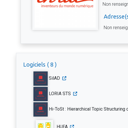
Non renseig
Adresse(s
Non rensei
Logiciels ( 8 )
SilAD
LORIA STS
Hi-ToSt : Hierarchical Topic Structuring 
HUFA