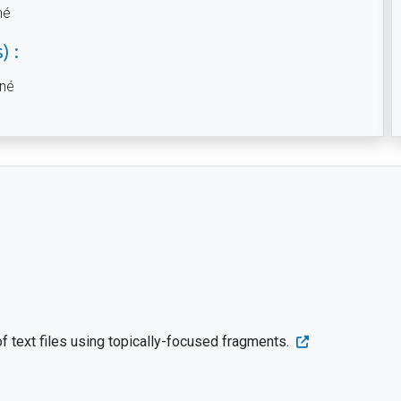
né
) :
gné
of text files using topically-focused fragments.