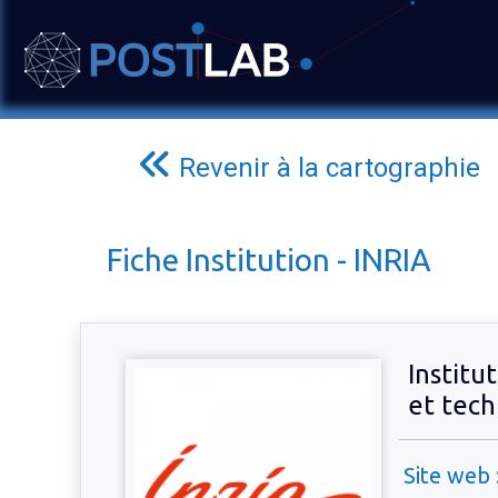
Revenir à la cartographie
Fiche Institution - INRIA
Institu
et tech
Site web 