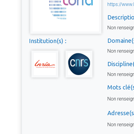
https://www.l
Descriptio
Non renseig
Domaine(s
Institution(s) :
Non renseig
Discipline(
Non renseig
Mots clé(s
Non renseig
Adresse(s)
Non renseig