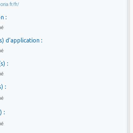
oria.fr/fr/
n :
né
) d'application :
né
s) :
né
) :
né
 :
né