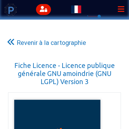
Revenir à la cartographie
Fiche Licence - Licence publique
générale GNU amoindrie (GNU
LGPL) Version 3