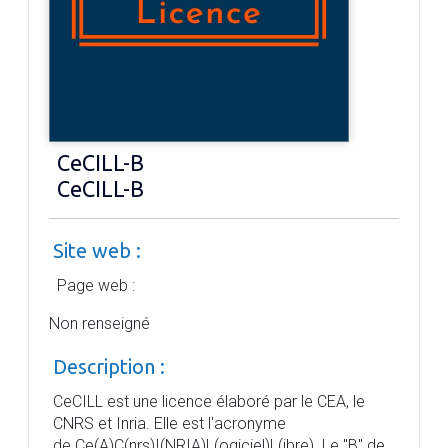
CeCILL-B
CeCILL-B
Site web :
Page web :
Non renseigné
Description :
CeCILL est une licence élaboré par le CEA, le
CNRS et Inria. Elle est l'acronyme
de Ce(A)C(nrs)I(NRIA)L(ogiciel)L(ibre). Le "B" de